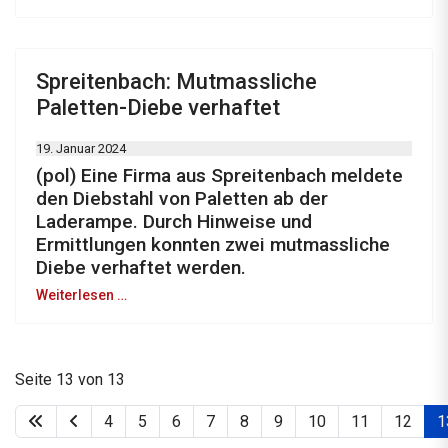
Spreitenbach: Mutmassliche
Paletten-Diebe verhaftet
19. Januar 2024
(pol) Eine Firma aus Spreitenbach meldete
den Diebstahl von Paletten ab der
Laderampe. Durch Hinweise und
Ermittlungen konnten zwei mutmassliche
Diebe verhaftet werden.
Weiterlesen …
Seite 13 von 13
4
5
6
7
8
9
10
11
12
1