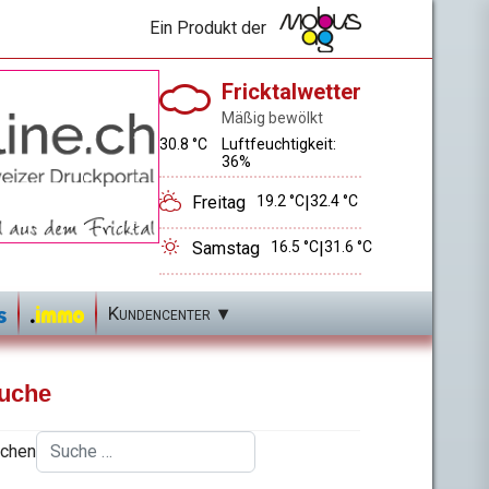
Ein Produkt der
Fricktalwetter
Mäßig bewölkt
30.8 °C
Luftfeuchtigkeit:
36%
Freitag
19.2 °C
|
32.4 °C
Samstag
16.5 °C
|
31.6 °C
Kundencenter
uche
chen