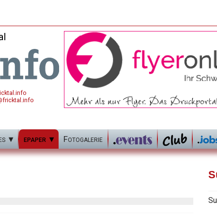
al
cktal.info
fricktal.info
es
epaper
Fotogalerie
S
Su