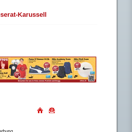
nserat-Karussell
rbung